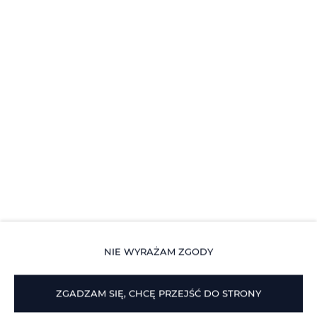
Zatrzymując się w
Legnicka Business Apartments
, masz
wszystko w zasięgu ręki – szybki dojazd do centrum,
komfortowe wnętrze po dniu pełnym wrażeń i miejsce,
w którym naprawdę można odpocząć.
Przyjedź i przekonaj się, że
jesienny Wrocław to
najlepszy czas na chwilę dla siebie
– na spacery,
inspiracje i drobne przyjemności.
🍂 Zakochaj się w mieście, które o tej porze roku jest
wyjątkowo piękne.
NIE WYRAŻAM ZGODY
ZGADZAM SIĘ, CHCĘ PRZEJŚĆ DO STRONY
Legnicka 60C
, 54-204 Wrocław