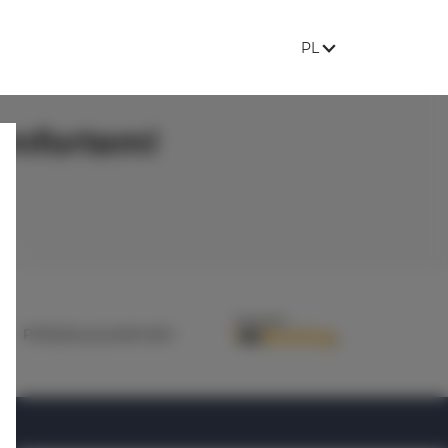
JĘZYK STRONY:
, POKAŻ DOSTĘPNE 
PL
omfortem!
in
Polityka prywatności