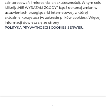
zainteresowań i mierzenia ich skuteczności). W tym celu
kliknij: „NIE WYRAŻAM ZGODY” bądź dokonaj zmian w
ustawieniach przeglądarki internetowej, z której
aktualnie korzystasz (w zakresie plików cookies). Więcej
informacji dowiesz się ze strony
POLITYKA PRYWATNOŚCI I COOKIES SERWISU
.
Legnicka 60C
, 54-204 Wrocław
+48607392009
nieruchomosci.anna.ekiert@gmail.com
Regulamin
Polityka prywatności