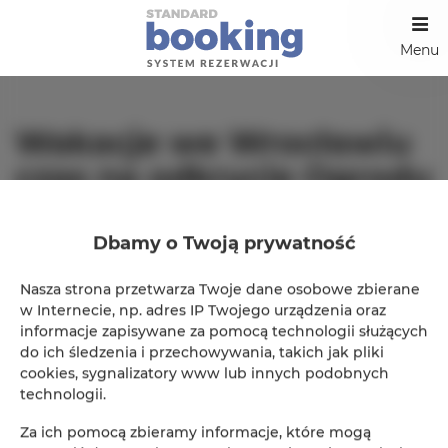
Menu
Wakacje we Wrocławiu
czas na odkrycie Ogrodu
Japońskiego
Dbamy o Twoją prywatność
2024-07-30
Nasza strona przetwarza Twoje dane osobowe zbierane
w Internecie, np. adres IP Twojego urządzenia oraz
Zachęcam do odkrycia Ogródu Japońskijego i
informacje zapisywane za pomocą technologii służących
sprawdzenia jego wyjątkowych zalet:
do ich śledzenia i przechowywania, takich jak pliki
Spokój i Relaks:
Zanurz się w atmosferze spokoju,
cookies, sygnalizatory www lub innych podobnych
idealnej do medytacji i odprężenia.
technologii.
Egzotyczna Flora:
Podziwiaj egzotyczne rośliny i
kwiaty, które tworzą niezwykły krajobraz.
Za ich pomocą zbieramy informacje, które mogą