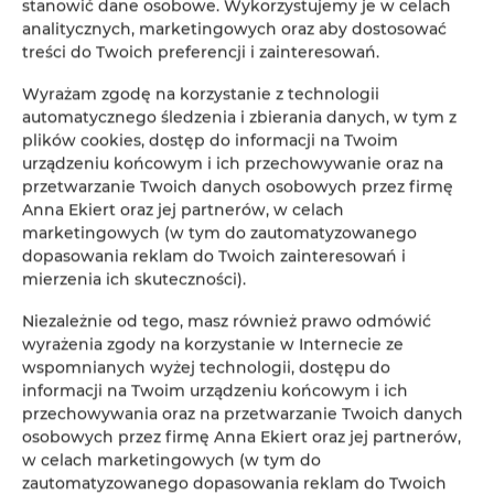
Architektura:
Zobacz tradycyjne japońskie mostki,
stanowić dane osobowe. Wykorzystujemy je w celach
altany i stawy z koi.
analitycznych, marketingowych oraz aby dostosować
Kultura i Sztuka:
Poznaj elementy japońskiej
treści do Twoich preferencji i zainteresowań.
kultury i sztuki ogrodowej.
Wyrażam zgodę na korzystanie z technologii
Piękno w Każdej Porze Roku:
Każda pora roku
automatycznego śledzenia i zbierania danych, w tym z
przynosi nowe, zachwycające widoki.
plików cookies, dostęp do informacji na Twoim
Odwiedź Ogród Japoński i poczuj magię Dalekiego
urządzeniu końcowym i ich przechowywanie oraz na
Wschodu bez opuszczania Wrocławia! 🌺🌿
przetwarzanie Twoich danych osobowych przez firmę
Anna Ekiert oraz jej partnerów, w celach
marketingowych (w tym do zautomatyzowanego
dopasowania reklam do Twoich zainteresowań i
mierzenia ich skuteczności).
Niezależnie od tego, masz również prawo odmówić
wyrażenia zgody na korzystanie w Internecie ze
wspomnianych wyżej technologii, dostępu do
informacji na Twoim urządzeniu końcowym i ich
przechowywania oraz na przetwarzanie Twoich danych
osobowych przez firmę Anna Ekiert oraz jej partnerów,
w celach marketingowych (w tym do
zautomatyzowanego dopasowania reklam do Twoich