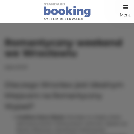
Menu
Romantyczny weekend
we Wrocławiu
2024-07-07
Dlaczego Wrocław jest Idealnym
Miejscem na Romantyczny
Wypad?
Urokliwe Stare Miasto:
Wrocław to miasto, które
zachwyca swoim historycznym centrum. Spacer po
Rynku Głównym, otoczonym kolorowymi