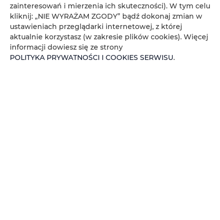
zainteresowań i mierzenia ich skuteczności). W tym celu
Wygodne i Komfortowe Wnętrza:
Każdy
kliknij: „NIE WYRAŻAM ZGODY” bądź dokonaj zmian w
apartament został zaprojektowany z myślą o
ustawieniach przeglądarki internetowej, z której
Waszym komforcie. Przestronne pokoje, wygodne
aktualnie korzystasz (w zakresie plików cookies). Więcej
łóżka, eleganckie łazienki i w pełni wyposażona
informacji dowiesz się ze strony
kuchnia zapewnią Wam wszystko, czego
POLITYKA PRYWATNOŚCI I COOKIES SERWISU
.
potrzebujecie, aby poczuć się jak w domu.
Wyjątkową Lokalizację:
Nasze apartamenty są
położone w sercu Wrocławia, co oznacza, że
wszystkie najważniejsze atrakcje są w zasięgu ręki.
Prywatność i Intymność:
Zapewniamy pełną
prywatność i intymność, co pozwoli Wam cieszyć
się wspólnym czasem. Nasze apartamenty są
idealne na romantyczne wieczory przy świecach lub
poranne śniadania bez pośpiechu.
Rezerwuj Teraz!
Zapraszamy do rezerwacji Waszego romantycznego
weekendu we Wrocławiu. Nasze apartamenty są gotowe,
aby uczynić Wasz pobyt niezapomnianym. Skontaktujcie
się z nami, aby uzyskać więcej informacji lub dokonać