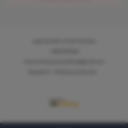
Legnicka 60C
, 54-204 Wrocław
+48607392009
nieruchomosci.anna.ekiert@gmail.com
Regulamin
Polityka prywatności