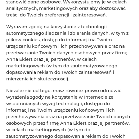
miłośników dobrej kuchni. Od eleganckich
stanowić dane osobowe. Wykorzystujemy je w celach
restauracji serwujących wykwintne dania, po
analitycznych, marketingowych oraz aby dostosować
urokliwe bistro i kawiarnie – miasto oferuje
treści do Twoich preferencji i zainteresowań.
różnorodność, która zadowoli każde podniebienie.
Romantyczna kolacja przy świecach to idealne
Wyrażam zgodę na korzystanie z technologii
zakończenie dnia pełnego wrażeń.
automatycznego śledzenia i zbierania danych, w tym z
plików cookies, dostęp do informacji na Twoim
Urokliwe Ogrody i Parki:
Spędźcie spokojne chwile
urządzeniu końcowym i ich przechowywanie oraz na
wśród zieleni Ogrodu Japońskiego lub Ogrodu
przetwarzanie Twoich danych osobowych przez firmę
Botanicznego. Latem te miejsca są pełne
Anna Ekiert oraz jej partnerów, w celach
kolorowych kwiatów i malowniczych zakątków,
marketingowych (w tym do zautomatyzowanego
idealnych na romantyczny piknik lub relaksujący
dopasowania reklam do Twoich zainteresowań i
spacer.
mierzenia ich skuteczności).
Nasze Apartamenty – Idealne
Niezależnie od tego, masz również prawo odmówić
wyrażenia zgody na korzystanie w Internecie ze
Miejsce na Wasz Romantyczny
wspomnianych wyżej technologii, dostępu do
Pobyt
informacji na Twoim urządzeniu końcowym i ich
przechowywania oraz na przetwarzanie Twoich danych
Zapraszamy do naszych wyjątkowych apartamentów,
osobowych przez firmę Anna Ekiert oraz jej partnerów,
które stanowią idealne miejsce na romantyczny wypad
w celach marketingowych (w tym do
we Wrocławiu. Oferujemy:
zautomatyzowanego dopasowania reklam do Twoich